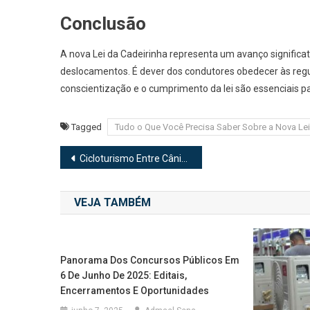
Conclusão
A nova Lei da Cadeirinha representa um avanço significat
deslocamentos. É dever dos condutores obedecer às regu
conscientização e o cumprimento da lei são essenciais par
Tagged
Tudo o Que Você Precisa Saber Sobre a Nova Lei 
Navegação
Cicloturismo Entre Cânions e Cachoeiras: Uma Aventura Inesquecível no Interior de São Paulo
de
VEJA TAMBÉM
Post
Panorama Dos Concursos Públicos Em
6 De Junho De 2025: Editais,
Encerramentos E Oportunidades