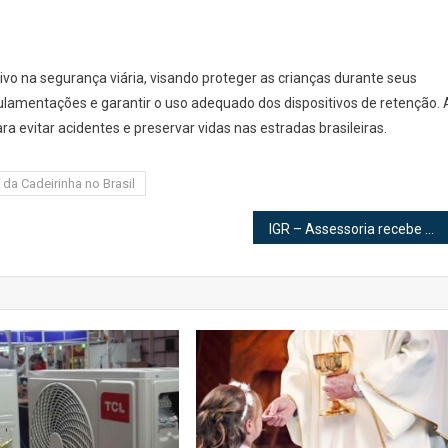
ivo na segurança viária, visando proteger as crianças durante seus
lamentações e garantir o uso adequado dos dispositivos de retenção. 
a evitar acidentes e preservar vidas nas estradas brasileiras.
da Cadeirinha no Brasil
IGR – Assessoria recebe Solenidade de homenagem no Salão Nobre da Câmera Municipal de Piracicaba