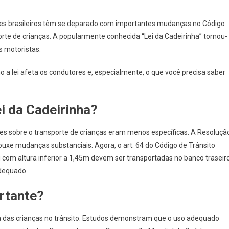
On
Tudo
res brasileiros têm se deparado com importantes mudanças no Código
O
orte de crianças. A popularmente conhecida “Lei da Cadeirinha” tornou-
Que
s motoristas.
Você
Precisa
a lei afeta os condutores e, especialmente, o que você precisa saber
Saber
Sobre
A
 da Cadeirinha?
Nova
Lei
s sobre o transporte de crianças eram menos específicas. A Resoluçã
Da
Cadeirinha
rouxe mudanças substanciais. Agora, o art. 64 do Código de Trânsito
No
 com altura inferior a 1,45m devem ser transportadas no banco traseiro
Brasil
adequado.
rtante?
a das crianças no trânsito. Estudos demonstram que o uso adequado