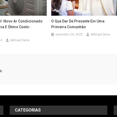
il: Novo Ar Condicionado
O Que Dar De Presente Em Uma
cia E Ótimo Custo-
Primeira Comunhão
setembro 24, 2025
Admael Sena
24
Admael Sena
o.
CATEGORIAS