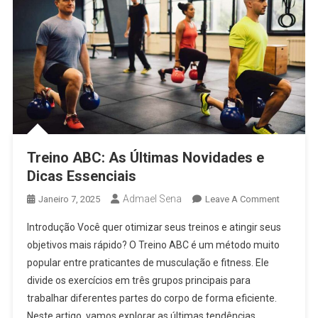
Treino ABC: As Últimas Novidades e
Dicas Essenciais
Admael Sena
On
Janeiro 7, 2025
Leave A Comment
Treino
Introdução Você quer otimizar seus treinos e atingir seus
ABC:
objetivos mais rápido? O Treino ABC é um método muito
As
popular entre praticantes de musculação e fitness. Ele
Últimas
divide os exercícios em três grupos principais para
Novidad
E
trabalhar diferentes partes do corpo de forma eficiente.
Dicas
Neste artigo, vamos explorar as últimas tendências,