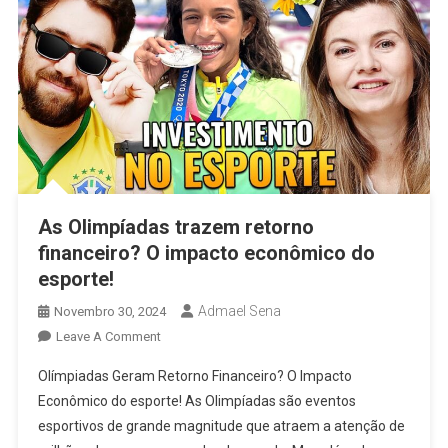
Esportivos
As Olimpíadas trazem retorno
financeiro? O impacto econômico do
esporte!
Admael Sena
Novembro 30, 2024
On
Leave A Comment
As
Olímpiadas Geram Retorno Financeiro? O Impacto
Olimpíadas
Econômico do esporte! As Olimpíadas são eventos
Trazem
esportivos de grande magnitude que atraem a atenção de
Retorno