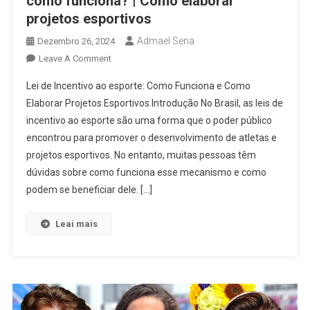
como funciona? | Como elaborar
projetos esportivos
Admael Sena
Dezembro 26, 2024
On
Leave A Comment
Lei
Lei de Incentivo ao esporte: Como Funciona e Como
De
Elaborar Projetos Esportivos Introdução No Brasil, as leis de
Incentivo
incentivo ao esporte são uma forma que o poder público
Ao
encontrou para promover o desenvolvimento de atletas e
Esporte:
O
projetos esportivos. No entanto, muitas pessoas têm
Que
dúvidas sobre como funciona esse mecanismo e como
É
podem se beneficiar dele. […]
E
Como
Leai mais
Funciona?
|
Como
Elaborar
Projetos