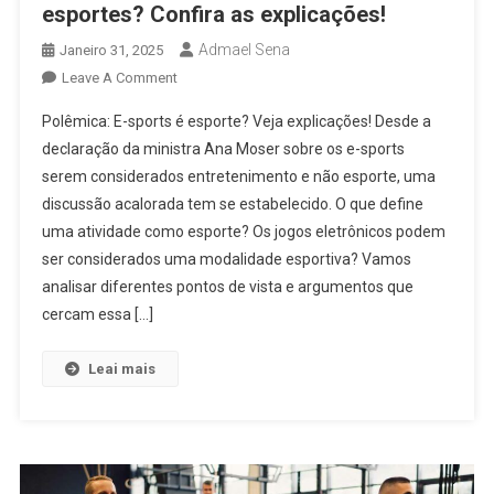
esportes? Confira as explicações!
Admael Sena
Janeiro 31, 2025
On
Leave A Comment
Polêmica:
Polêmica: E-sports é esporte? Veja explicações! Desde a
E-
declaração da ministra Ana Moser sobre os e-sports
Sports
serem considerados entretenimento e não esporte, uma
São
discussão acalorada tem se estabelecido. O que define
Considerados
Esportes?
uma atividade como esporte? Os jogos eletrônicos podem
Confira
ser considerados uma modalidade esportiva? Vamos
As
analisar diferentes pontos de vista e argumentos que
Explicações!
cercam essa […]
Leai mais