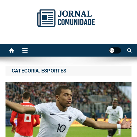
Skip
to
content
Jornal Comunidade no Site
A voz do Notícia
CATEGORIA:
ESPORTES