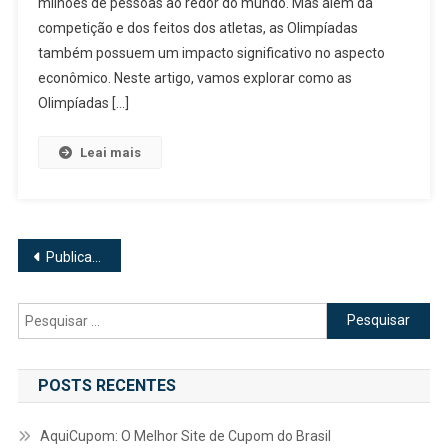
milhões de pessoas ao redor do mundo. Mas além da
Financeiro?
O
competição e dos feitos dos atletas, as Olimpíadas
Impacto
também possuem um impacto significativo no aspecto
Econômico
econômico. Neste artigo, vamos explorar como as
Do
Olimpíadas […]
Esporte!
Leai mais
Navegação
Publicações mais antigas
por
Pesquisar
posts
por:
POSTS RECENTES
AquiCupom: O Melhor Site de Cupom do Brasil