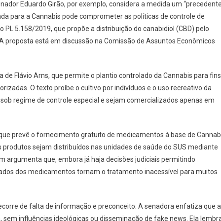
senador Eduardo Girão, por exemplo, considera a medida um “precedent
iada para a Cannabis pode comprometer as políticas de controle de
 do PL 5.158/2019, que propõe a distribuição do canabidiol (CBD) pelo
o. A proposta está em discussão na Comissão de Assuntos Econômicos
 de Flávio Arns, que permite o plantio controlado da Cannabis para fins
rizadas. O texto proíbe o cultivo por indivíduos e o uso recreativo da
m sob regime de controle especial e sejam comercializados apenas em
 que prevê o fornecimento gratuito de medicamentos à base de Cannab
s produtos sejam distribuídos nas unidades de saúde do SUS mediante
m argumenta que, embora já haja decisões judiciais permitindo
evados dos medicamentos tornam o tratamento inacessível para muitos
ecorre de falta de informação e preconceito. A senadora enfatiza que a
, sem influências ideológicas ou disseminação de fake news. Ela lembr