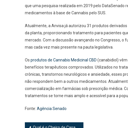
que uma pesquisa realizada em 2019 pelo DataSenado rev
medicamentos à base de Cannabis pelo SUS.
Atualmente, a Anvisa já autorizou 31 produtos derivados
da planta, proporcionando tratamento para pacientes qu
mercado. Com a discussão avançando no Congresso, o fut
mas cada vez mais presente na pauta legislativa.
Os
produtos de Cannabis Medicinal CBD
(canabidiol) vêm
benefícios terapêuticos comprovados. Utilizados no trat
crônicas, transtornos neurológicos e ansiedade, esses p
não respondem bem a outros medicamentos. Atualmente, 
comercialização em farmácias sob prescrição médica. 
tratamentos se torne mais amplo e acessível para a popu
Fonte:
Agência Senado
Navegação
Qual é o Cheiro de Casa de Rico? O Segredo dos Aromatizadores