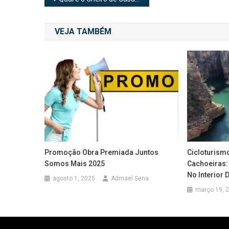
de
VEJA TAMBÉM
Post
Promoção Obra Premiada Juntos
Cicloturismo
Somos Mais 2025
Cachoeiras:
No Interior 
agosto 1, 2025
Admael Sena
março 19, 