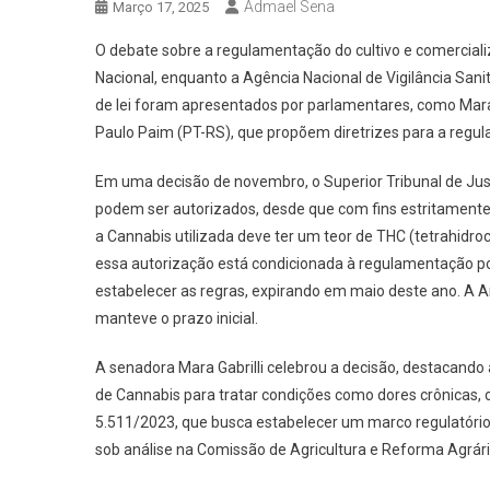
Admael Sena
Março 17, 2025
O debate sobre a regulamentação do cultivo e comercial
Nacional, enquanto a Agência Nacional de Vigilância Sani
de lei foram apresentados por parlamentares, como Mara 
Paulo Paim (PT-RS), que propõem diretrizes para a regula
Em uma decisão de novembro, o Superior Tribunal de Just
podem ser autorizados, desde que com fins estritamente 
a Cannabis utilizada deve ter um teor de THC (tetrahidroc
essa autorização está condicionada à regulamentação po
estabelecer as regras, expirando em maio deste ano. A 
manteve o prazo inicial.
A senadora Mara Gabrilli celebrou a decisão, destacan
de Cannabis para tratar condições como dores crônicas, 
5.511/2023, que busca estabelecer um marco regulatório p
sob análise na Comissão de Agricultura e Reforma Agrári