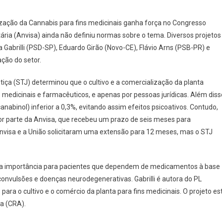
ização da Cannabis para fins medicinais ganha força no Congresso
tária (Anvisa) ainda não definiu normas sobre o tema. Diversos projetos
Gabrilli (PSD-SP), Eduardo Girão (Novo-CE), Flávio Arns (PSB-PR) e
ção do setor.
iça (STJ) determinou que o cultivo e a comercialização da planta
medicinais e farmacêuticos, e apenas por pessoas jurídicas. Além diss
anabinol) inferior a 0,3%, evitando assim efeitos psicoativos. Contudo,
r parte da Anvisa, que recebeu um prazo de seis meses para
Anvisa e a União solicitaram uma extensão para 12 meses, mas o STJ
do a importância para pacientes que dependem de medicamentos à base
convulsões e doenças neurodegenerativas. Gabrilli é autora do PL
ara o cultivo e o comércio da planta para fins medicinais. O projeto es
a (CRA).