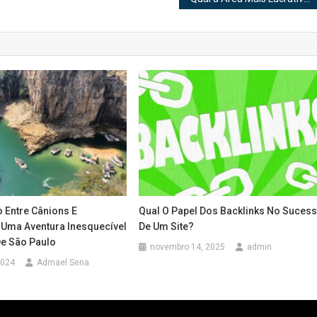
 Entre Cânions E
Qual O Papel Dos Backlinks No Suces
 Uma Aventura Inesquecível
De Um Site?
De São Paulo
novembro 14, 2025
admin
2024
Admael Sena