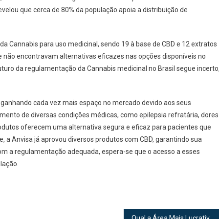
elou que cerca de 80% da população apoia a distribuição de
 da Cannabis para uso medicinal, sendo 19 à base de CBD e 12 extratos
e não encontravam alternativas eficazes nas opções disponíveis no
uro da regulamentação da Cannabis medicinal no Brasil segue incerto
 ganhando cada vez mais espaço no mercado devido aos seus
amento de diversas condições médicas, como epilepsia refratária, dores
rodutos oferecem uma alternativa segura e eficaz para pacientes que
a Anvisa já aprovou diversos produtos com CBD, garantindo sua
Com a regulamentação adequada, espera-se que o acesso a esses
lação.
Qual a Área Mais Lucrativa da Advocacia? Descubra os Setores Mais Rentáveis do Direito