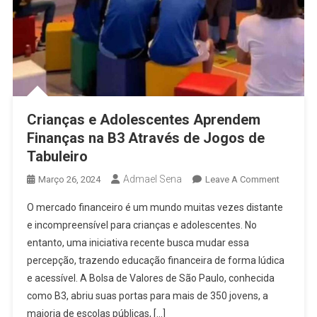
Crianças e Adolescentes Aprendem
Finanças na B3 Através de Jogos de
Tabuleiro
Admael Sena
On
Março 26, 2024
Leave A Comment
Crianças
O mercado financeiro é um mundo muitas vezes distante
E
e incompreensível para crianças e adolescentes. No
Adolesce
entanto, uma iniciativa recente busca mudar essa
Aprende
percepção, trazendo educação financeira de forma lúdica
Finanças
Na
e acessível. A Bolsa de Valores de São Paulo, conhecida
B3
como B3, abriu suas portas para mais de 350 jovens, a
Através
maioria de escolas públicas, […]