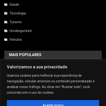
Saúde
Tecnologia
Turismo
Uncategorized
Veículos
MAIS POPULARES
Valorizamos a sua privacidade
AquiCupom: O Melhor Site De
Cupom Do Brasil
Usamos cookies para melhorar sua experiência de
agosto 4, 2026
admin
navegação, veicular anúncios ou conteúdo personalizado e
analisar nosso tráfego. Ao clicar em “Aceitar tudo”, você
concorda com o uso de cookies.
Conforto E Sofisticação: O Charme
Da Caneca Personalizada Em Arujá
Para As Estações Frias
Aceitar todos