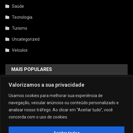
Saúde
Tecnologia
Turismo
Uncategorized
Veículos
MAIS POPULARES
AquiCupom: O Melhor Site De
Valorizamos a sua privacidade
Cupom Do Brasil
Usamos cookies para melhorar sua experiência de
agosto 4, 2026
admin
navegação, veicular anúncios ou conteúdo personalizado e
analisar nosso tráfego. Ao clicar em “Aceitar tudo”, você
concorda com o uso de cookies.
Conforto E Sofisticação: O Charme
Da Caneca Personalizada Em Arujá
Para As Estações Frias
Aceitar todos