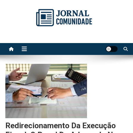
Skip
to
content
Jornal Comunidade no Site
A voz do Notícia
Redirecionamento Da Execução