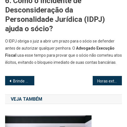
6. Como o Incidente de
Desconsideração da
Personalidade Jurídica (IDPJ)
ajuda o sócio?
O IDPJ obriga o juiz a abrir um prazo para o sócio se defender
antes de autorizar qualquer penhora. O
Advogado Execução
Fiscal
usa esse tempo para provar que o sócio não cometeu atos
ilícitos, evitando o bloqueio imediato de suas contas bancárias.
Navegação
Brinde Personalizado para Empresa: Estratégia que Fortalece Marcas e Ganha Espaço no Mercado
Horas extras habituais: por que elas mudam o salário “real” do trabalhador CLT
de
VEJA TAMBÉM
Post