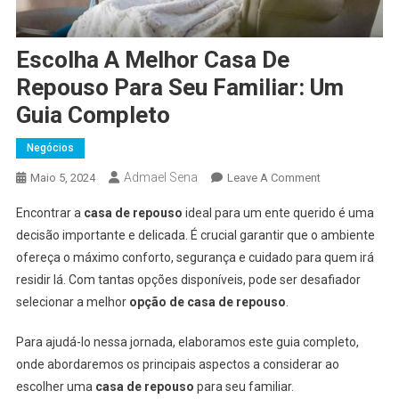
Escolha A Melhor Casa De
Repouso Para Seu Familiar: Um
Guia Completo
Negócios
Admael Sena
On
Maio 5, 2024
Leave A Comment
Escolha
Encontrar a
casa de repouso
ideal para um ente querido é uma
A
decisão importante e delicada. É crucial garantir que o ambiente
Melhor
ofereça o máximo conforto, segurança e cuidado para quem irá
Casa
residir lá. Com tantas opções disponíveis, pode ser desafiador
De
Repouso
selecionar a melhor
opção de casa de repouso
.
Para
Seu
Para ajudá-lo nessa jornada, elaboramos este guia completo,
Familiar:
onde abordaremos os principais aspectos a considerar ao
Um
escolher uma
casa de repouso
para seu familiar.