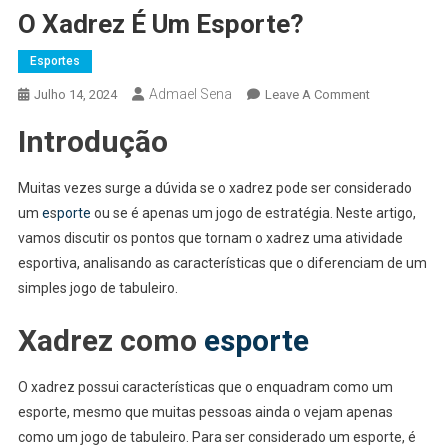
O Xadrez É Um Esporte?
Esportes
Admael Sena
On
Julho 14, 2024
Leave A Comment
O
Introdução
Xadrez
É
Um
Muitas vezes surge a dúvida se o xadrez pode ser considerado
Esporte?
um
e
s
porte
ou se é apenas um jogo de estratégia. Neste artigo,
vamos discutir os pontos que tornam o xadrez uma atividade
esportiva, analisando as características que o diferenciam de um
simples jogo de tabuleiro.
Xadrez como
esporte
O xadrez possui características que o enquadram como um
esporte, mesmo que muitas pessoas ainda o vejam apenas
como um jogo de tabuleiro. Para ser considerado um esporte, é