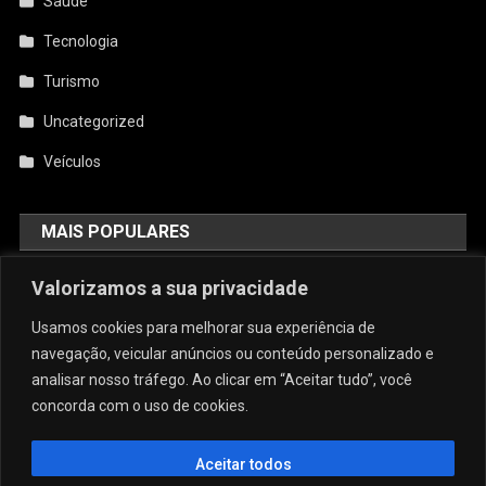
Saúde
Tecnologia
Turismo
Uncategorized
Veículos
MAIS POPULARES
AquiCupom: O Melhor Site De
Valorizamos a sua privacidade
Cupom Do Brasil
Usamos cookies para melhorar sua experiência de
agosto 4, 2026
admin
navegação, veicular anúncios ou conteúdo personalizado e
analisar nosso tráfego. Ao clicar em “Aceitar tudo”, você
concorda com o uso de cookies.
Conforto E Sofisticação: O Charme
Da Caneca Personalizada Em Arujá
Para As Estações Frias
Aceitar todos