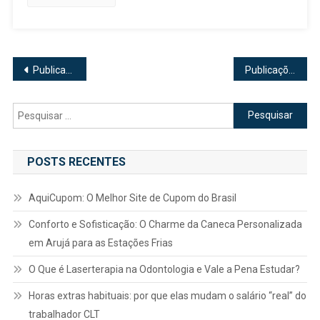
Navegação
Publicações mais antigas
Publicações mais novas
por
Pesquisar
posts
por:
POSTS RECENTES
AquiCupom: O Melhor Site de Cupom do Brasil
Conforto e Sofisticação: O Charme da Caneca Personalizada
em Arujá para as Estações Frias
O Que é Laserterapia na Odontologia e Vale a Pena Estudar?
Horas extras habituais: por que elas mudam o salário “real” do
trabalhador CLT