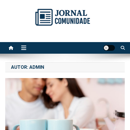
Skip
to
content
Jornal Comunidade no Site
A voz do Notícia
AUTOR:
ADMIN