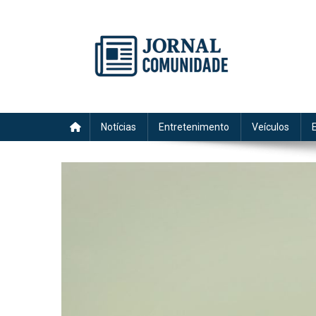
Skip
to
content
Jornal Comunidade no Si
A voz do Notícia
Notícias
Entretenimento
Veículos