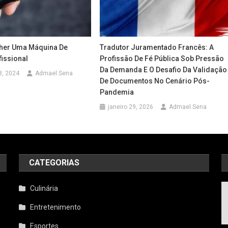
her Uma Máquina De
Tradutor Juramentado Francês: A
issional
Profissão De Fé Pública Sob Pressão
Da Demanda E O Desafio Da Validação
8, 2024
Admael Sena
De Documentos No Cenário Pós-
Pandemia
janeiro 29, 2026
Admael Sena
CATEGORIAS
a
Culinária
Entretenimento
Esportes