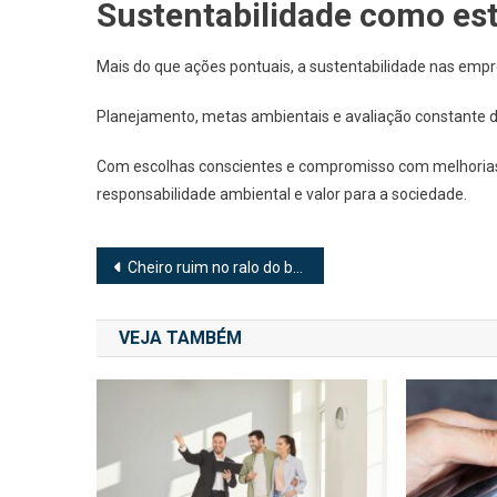
Sustentabilidade como est
Mais do que ações pontuais, a sustentabilidade nas emp
Planejamento, metas ambientais e avaliação constante d
Com escolhas conscientes e compromisso com melhorias
responsabilidade ambiental e valor para a sociedade.
Navegação
Cheiro ruim no ralo do banheiro: causas, riscos e como resolver
de
VEJA TAMBÉM
Post