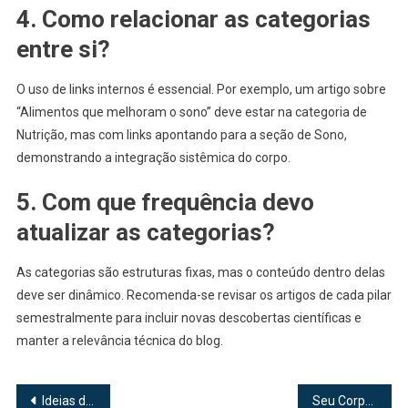
4. Como relacionar as categorias
entre si?
O uso de links internos é essencial. Por exemplo, um artigo sobre
“Alimentos que melhoram o sono” deve estar na categoria de
Nutrição, mas com links apontando para a seção de Sono,
demonstrando a integração sistêmica do corpo.
5. Com que frequência devo
atualizar as categorias?
As categorias são estruturas fixas, mas o conteúdo dentro delas
deve ser dinâmico. Recomenda-se revisar os artigos de cada pilar
semestralmente para incluir novas descobertas científicas e
manter a relevância técnica do blog.
Navegação
Ideias de pedreiros: soluções práticas para obras mais inteligentes
Seu Corpo Precisa Disso: Os Benefícios da Massagem Relaxante