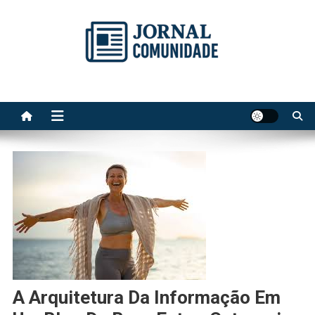
Skip
to
content
Jornal Comunidade no Site
A voz do Notícia
A Arquitetura Da Informação Em