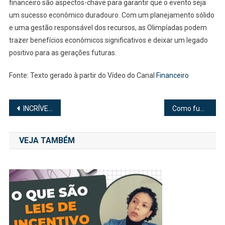
financeiro são aspectos-chave para garantir que o evento seja
um sucesso econômico duradouro. Com um planejamento sólido
e uma gestão responsável dos recursos, as Olimpíadas podem
trazer benefícios econômicos significativos e deixar um legado
positivo para as gerações futuras.
Fonte: Texto gerado à partir do Vídeo do Canal
Financeiro
Navegação
INCRÍVEIS FATOS SOBRE A ÁFRICA
Como funciona o décimo terceiro?
de
VEJA TAMBÉM
Post