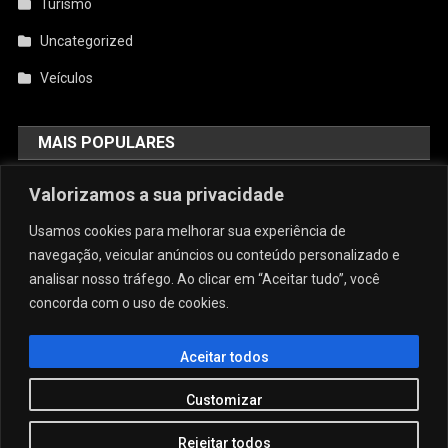
Turismo
Uncategorized
Veículos
MAIS POPULARES
AquiCupom: O Melhor Site De
Valorizamos a sua privacidade
Cupom Do Brasil
Usamos cookies para melhorar sua experiência de
agosto 4, 2026
admin
navegação, veicular anúncios ou conteúdo personalizado e
analisar nosso tráfego. Ao clicar em “Aceitar tudo”, você
concorda com o uso de cookies.
Conforto E Sofisticação: O Charme
Da Caneca Personalizada Em Arujá
Para As Estações Frias
Aceitar todos
julho 29, 2026
admin
Customizar
Rejeitar todos