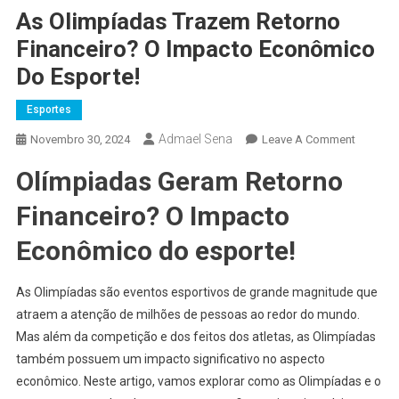
As Olimpíadas Trazem Retorno
Financeiro? O Impacto Econômico
Do Esporte!
Esportes
Admael Sena
On
Novembro 30, 2024
Leave A Comment
As
Olímpiadas Geram Retorno
Olimpía
Trazem
Financeiro? O Impacto
Retorno
Financei
Econômico do esporte!
O
Impacto
As Olimpíadas são eventos esportivos de grande magnitude que
Econôm
atraem a atenção de milhões de pessoas ao redor do mundo.
Do
Mas além da competição e dos feitos dos atletas, as Olimpíadas
Esporte!
também possuem um impacto significativo no aspecto
econômico. Neste artigo, vamos explorar como as Olimpíadas e o