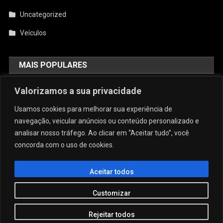
Uncategorized
Veículos
MAIS POPULARES
AquiCupom: O Melhor Site De
Valorizamos a sua privacidade
Cupom Do Brasil
Usamos cookies para melhorar sua experiência de
agosto 4, 2026
admin
navegação, veicular anúncios ou conteúdo personalizado e
analisar nosso tráfego. Ao clicar em “Aceitar tudo”, você
concorda com o uso de cookies.
Conforto E Sofisticação: O Charme
Da Caneca Personalizada Em Arujá
Para As Estações Frias
Aceitar todos
julho 29, 2026
admin
Customizar
Rejeitar todos
JORNAL COMUNIDADE NO SITE
|
Theme: News Portal by
Mystery Themes
.