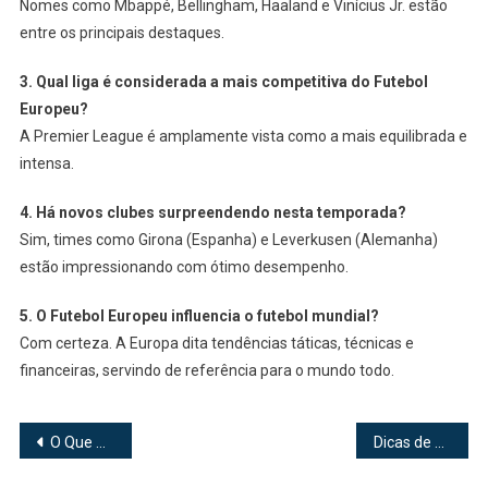
Nomes como Mbappé, Bellingham, Haaland e Vinícius Jr. estão
entre os principais destaques.
3. Qual liga é considerada a mais competitiva do Futebol
Europeu?
A Premier League é amplamente vista como a mais equilibrada e
intensa.
4. Há novos clubes surpreendendo nesta temporada?
Sim, times como Girona (Espanha) e Leverkusen (Alemanha)
estão impressionando com ótimo desempenho.
5. O Futebol Europeu influencia o futebol mundial?
Com certeza. A Europa dita tendências táticas, técnicas e
financeiras, servindo de referência para o mundo todo.
Navegação
O Que Dar de Presente em uma Primeira Comunhão
Dicas de Presentes LGBT para Cada Tipo de Personalidade
de