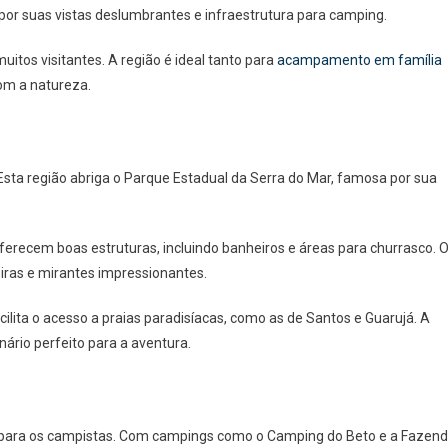
r suas vistas deslumbrantes e infraestrutura para camping.
itos visitantes. A região é ideal tanto para
acampamento em família
om a natureza.
Esta região abriga o Parque Estadual da Serra do Mar, famosa por sua
erecem boas estruturas, incluindo banheiros e áreas para churrasco. 
eiras e mirantes impressionantes.
ilita o acesso a praias paradisíacas, como as de Santos e Guarujá. A
ário perfeito para a aventura.
a para os campistas. Com campings como o Camping do Beto e a Fazen