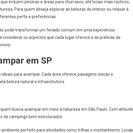
ue incluem piscinas e áreas para churrasco, até locais mais rústicos,
As
Melhores
ureza. Para quem deseja explorar as belezas do interior ou relaxar à
Opções
erentes perfis e preferências.
Para
Uma
lo pode transformar um feriado comum em uma experiência
Experiência
considerar os aspectos que cada lugar oferece e as práticas de
Ao
íveis.
Ar
Livre
campar em SP
s ideais para acampar. Cada área oferece paisagens únicas e
la beleza natural e infraestrutura.
a quem busca acampar em meio à natureza em São Paulo. Com altitude
es de campings bem estruturados.
m ambiente perfeito para atividades como trilhas e montanhismo. Locai