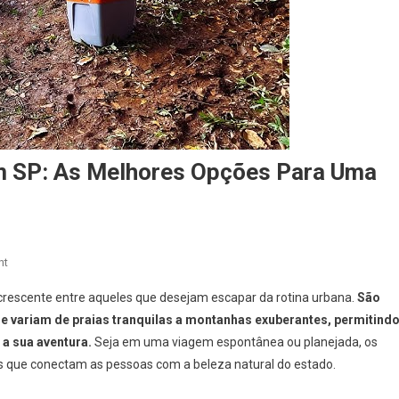
 SP: As Melhores Opções Para Uma
On
nt
Onde
rescente entre aqueles que desejam escapar da rotina urbana.
São
Acampar
ue variam de praias tranquilas a montanhas exuberantes, permitind
Na
 a sua aventura.
Seja em uma viagem espontânea ou planejada, os
Natureza
que conectam as pessoas com a beleza natural do estado.
Em
SP: