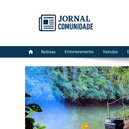
Skip
to
content
Jornal Comunidade no Si
A voz do Notícia
Notícias
Entretenimento
Veículos