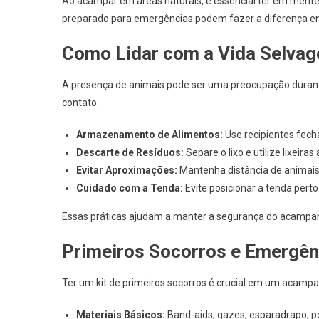
Ao acampar em áreas naturais, é essencial ter em mente
preparado para emergências podem fazer a diferença ent
Como Lidar com a Vida Selva
A presença de animais pode ser uma preocupação duran
contato.
Armazenamento de Alimentos:
Use recipientes fech
Descarte de Resíduos:
Separe o lixo e utilize lixeiras
Evitar Aproximações:
Mantenha distância de animais 
Cuidado com a Tenda:
Evite posicionar a tenda pert
Essas práticas ajudam a manter a segurança do acampam
Primeiros Socorros e Emergên
Ter um kit de primeiros socorros é crucial em um acampame
Materiais Básicos:
Band-aids, gazes, esparadrapo, p