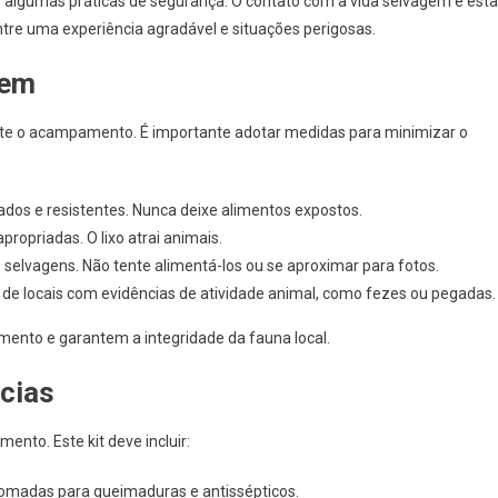
 algumas práticas de segurança. O contato com a vida selvagem e esta
re uma experiência agradável e situações perigosas.
gem
te o acampamento. É importante adotar medidas para minimizar o
ados e resistentes. Nunca deixe alimentos expostos.
 apropriadas. O lixo atrai animais.
selvagens. Não tente alimentá-los ou se aproximar para fotos.
o de locais com evidências de atividade animal, como fezes ou pegadas.
ento e garantem a integridade da fauna local.
cias
nto. Este kit deve incluir:
omadas para queimaduras e antissépticos.