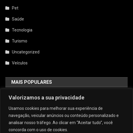
Pet
Saúde
Tecnologia
Turismo
Uncategorized
Veículos
MAIS POPULARES
AquiCupom: O Melhor Site De
Valorizamos a sua privacidade
Cupom Do Brasil
Usamos cookies para melhorar sua experiência de
agosto 4, 2026
admin
navegação, veicular anúncios ou conteúdo personalizado e
analisar nosso tráfego. Ao clicar em “Aceitar tudo”, você
concorda com o uso de cookies.
Conforto E Sofisticação: O Charme