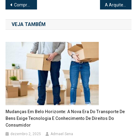
Navegação
Compras em Santa Catarina: onde encontrar as melhores opções
A Arquitetura da Informação em um Blog de Bem-Estar: Categorias Essenciais para a Saúde Sistêmica
de
VEJA TAMBÉM
Post
Mudanças Em Belo Horizonte: A Nova Era Do Transporte De
Bens Exige Tecnologia E Conhecimento De Direitos Do
Consumidor
dezembro 2, 2025
Admael Sena