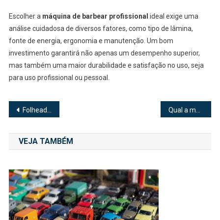
Escolher a
máquina de barbear profissional
ideal exige uma
análise cuidadosa de diversos fatores, como tipo de lâmina,
fonte de energia, ergonomia e manutenção. Um bom
investimento garantirá não apenas um desempenho superior,
mas também uma maior durabilidade e satisfação no uso, seja
para uso profissional ou pessoal.
Navegação
Folheados a Ouro e Prata: A Melhor Opção para Brilhar com Estilo e Elegância
Qual a melhor forma de entrar na justiça contra um plano de saúde?
de
VEJA TAMBÉM
Post