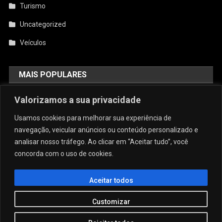
Turismo
Uncategorized
Veículos
MAIS POPULARES
Valorizamos a sua privacidade
AquiCupom: O Melhor Site De
Cupom Do Brasil
Usamos cookies para melhorar sua experiência de
agosto 4, 2026
admin
navegação, veicular anúncios ou conteúdo personalizado e
analisar nosso tráfego. Ao clicar em “Aceitar tudo”, você
concorda com o uso de cookies.
Conforto E Sofisticação: O Charme
Da Caneca Personalizada Em Arujá
Para As Estações Frias
Aceitar todos
julho 29, 2026
admin
Customizar