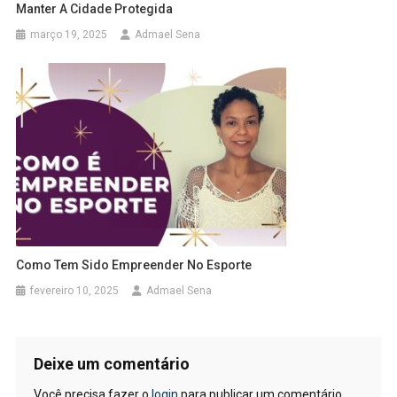
Manter A Cidade Protegida
março 19, 2025
Admael Sena
Como Tem Sido Empreender No Esporte
fevereiro 10, 2025
Admael Sena
Deixe um comentário
Você precisa fazer o
login
para publicar um comentário.