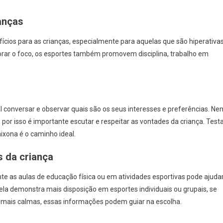
Melhor
Esporte
anças
Para
Crianças
ícios para as crianças, especialmente para aquelas que são hiperativa
iperativas
horar o foco, os esportes também promovem disciplina, trabalho em
Ou
Agitadas
al conversar e observar quais são os seus interesses e preferências. Ne
 por isso é importante escutar e respeitar as vontades da criança. Test
ixona é o caminho ideal.
 da criança
e as aulas de educação física ou em atividades esportivas pode ajuda
la demonstra mais disposição em esportes individuais ou grupais, se
s mais calmas, essas informações podem guiar na escolha.