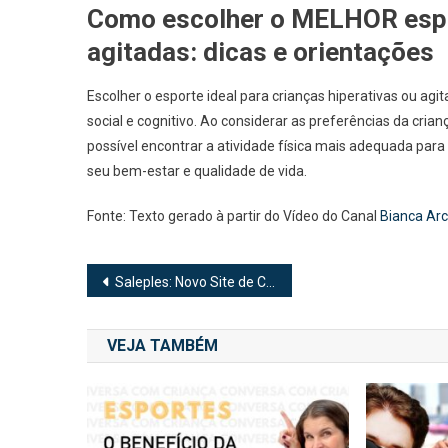
Como escolher o MELHOR espor
agitadas: dicas e orientações
Escolher o esporte ideal para crianças hiperativas ou a
social e cognitivo. Ao considerar as preferências da crian
possível encontrar a atividade física mais adequada para 
seu bem-estar e qualidade de vida.
Fonte: Texto gerado à partir do Vídeo do Canal
Bianca Arc
Navegação
Saleples: Novo Site de Classificados Grátis Estréia no Brasil
de
VEJA TAMBÉM
Post