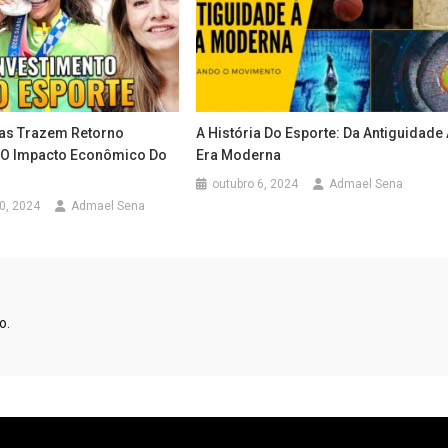
as Trazem Retorno
A História Do Esporte: Da Antiguidade
 O Impacto Econômico Do
Era Moderna
outubro 6, 2024
Admael Sena
0, 2024
Admael Sena
o.