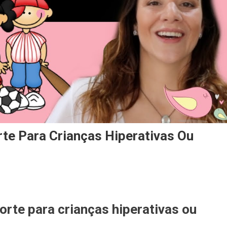
te Para Crianças Hiperativas Ou
On
Como
te para crianças hiperativas ou
Escolher
O