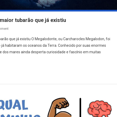
aior tubarão que já existiu
On
mment
Curiosidade
barão que já existiu O Megalodonte, ou Carcharocles Megalodon, foi
Sobre
 já habitaram os oceanos da Terra. Conhecido por suas enormes
O
 dos mares ainda desperta curiosidade e fascínio em muitas
Megalodonte,
O
Maior
Tubarão
Que
Já
Existiu