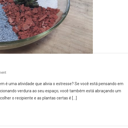
On
ment
Crie
m é uma atividade que alivia o estresse? Se você está pensando em
Seu
 adicionando verdura ao seu espaço; você também está abraçando um
Próprio
her o recipiente e as plantas certas é […]
Mini
Jardim