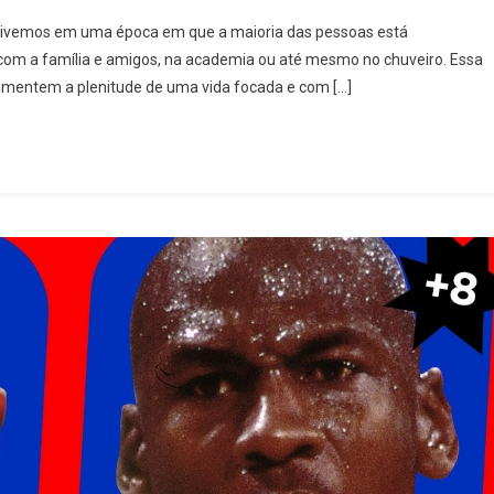
Concentre-
o Vivemos em uma época em que a maioria das pessoas está
Se
 com a família e amigos, na academia ou até mesmo no chuveiro. Essa
Em
imentem a plenitude de uma vida focada e com […]
Aprender
E
Criar,
Em
Vez
De
Se
Entreter
E
Se
Distrair