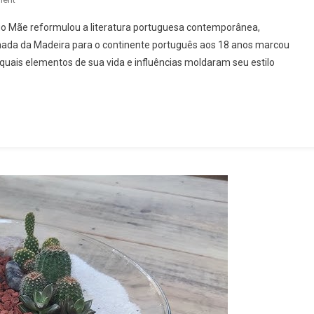
Quem
ugo Mãe reformulou a literatura portuguesa contemporânea,
É
nada da Madeira para o continente português aos 18 anos marcou
Valter
uais elementos de sua vida e influências moldaram seu estilo
Hugo
Mãe?