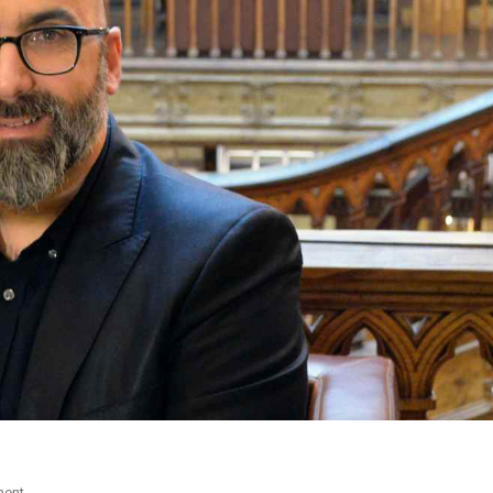
On
ment