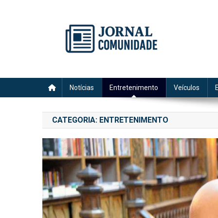
Skip
to
content
Jornal Comunidade no Si
A voz do Notícia
Notícias
Entretenimento
Veículos
CATEGORIA:
ENTRETENIMENTO