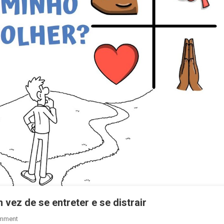
vez de se entreter e se distrair
On
omment