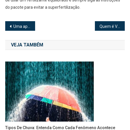
do pacote para evitar a superfertilização.
Navegação
Uma apresentação especial do musical “Titanic”
Quem é Valter Hugo Mãe?
de
VEJA TAMBÉM
Post
Tipos De Chuva: Entenda Como Cada Fenômeno Acontece