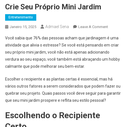
Crie Seu Próprio Mini Jardim
Entretenimento
Admael Sena
On
Janeiro 15, 2025
Leave A Comment
Crie
Você sabia que 76% das pessoas acham que jardinagem é uma
Seu
atividade que alivia o estresse? Se você está pensando em criar
Próprio
seu próprio mini jardim, você não está apenas adicionando
Mini
verdura ao seu espaço; você também está abraçando um hobby
Jardim
calmante que pode melhorar seu bem-estar.
Escolher o recipiente e as plantas certas é essencial, mas há
vários outros fatores a serem considerados que podem fazer ou
quebrar seu projeto. Quais passos você deve seguir para garantir
que seu mini jardim prospere e reflita seu estilo pessoal?
Escolhendo o Recipiente
Certo