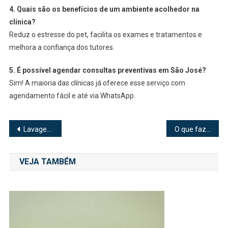
4. Quais são os benefícios de um ambiente acolhedor na
clínica?
Reduz o estresse do pet, facilita os exames e tratamentos e
melhora a confiança dos tutores.
5. É possível agendar consultas preventivas em São José?
Sim! A maioria das clínicas já oferece esse serviço com
agendamento fácil e até via WhatsApp.
Navegação
Lavagem de Tapetes: Importância, Benefícios e Novidades no Setor
O que fazer para transformar a sua vida?
de
VEJA TAMBÉM
Post