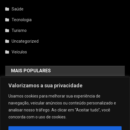
Saúde
Tecnologia
Turismo
Uncategorized
Veículos
MAIS POPULARES
Valorizamos a sua privacidade
AquiCupom: O Melhor Site De
Cupom Do Brasil
Usamos cookies para melhorar sua experiência de
agosto 4, 2026
admin
navegação, veicular anúncios ou conteúdo personalizado e
analisar nosso tráfego. Ao clicar em “Aceitar tudo”, você
concorda com o uso de cookies.
Conforto E Sofisticação: O Charme
Da Caneca Personalizada Em Arujá