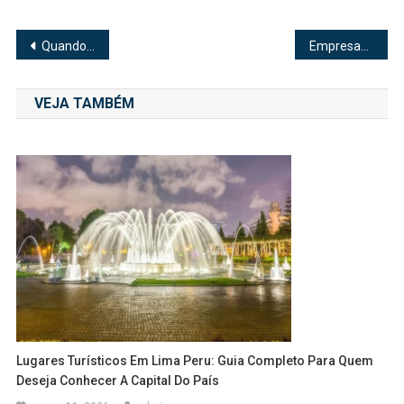
Navegação
Quando o Implante Capilar Masculino é Necessário
Empresas começam 2026 com o desafio de se adaptarem às novas regras da reforma tributária
de
VEJA TAMBÉM
Post
Lugares Turísticos Em Lima Peru: Guia Completo Para Quem
Deseja Conhecer A Capital Do País