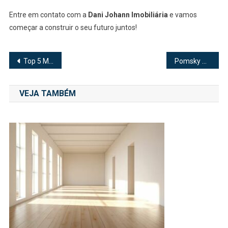
Entre em contato com a
Dani Johann Imobiliária
e vamos
começar a construir o seu futuro juntos!
Navegação
Top 5 Marcas de Sutiã Adesivo Que Valem a Pena em 2025
Pomsky Mini: Conheça a Raça que Encanta com Tamanho e Personalidade
de
VEJA TAMBÉM
Post