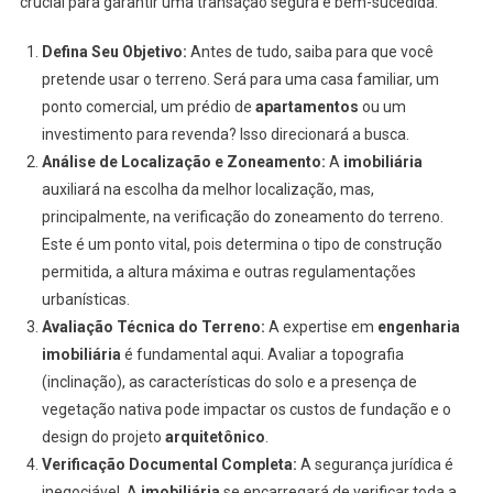
crucial para garantir uma transação segura e bem-sucedida:
Defina Seu Objetivo:
Antes de tudo, saiba para que você
pretende usar o terreno. Será para uma casa familiar, um
ponto comercial, um prédio de
apartamentos
ou um
investimento para revenda? Isso direcionará a busca.
Análise de Localização e Zoneamento:
A
imobiliária
auxiliará na escolha da melhor localização, mas,
principalmente, na verificação do zoneamento do terreno.
Este é um ponto vital, pois determina o tipo de construção
permitida, a altura máxima e outras regulamentações
urbanísticas.
Avaliação Técnica do Terreno:
A expertise em
engenharia
imobiliária
é fundamental aqui. Avaliar a topografia
(inclinação), as características do solo e a presença de
vegetação nativa pode impactar os custos de fundação e o
design do projeto
arquitetônico
.
Verificação Documental Completa:
A segurança jurídica é
inegociável. A
imobiliária
se encarregará de verificar toda a