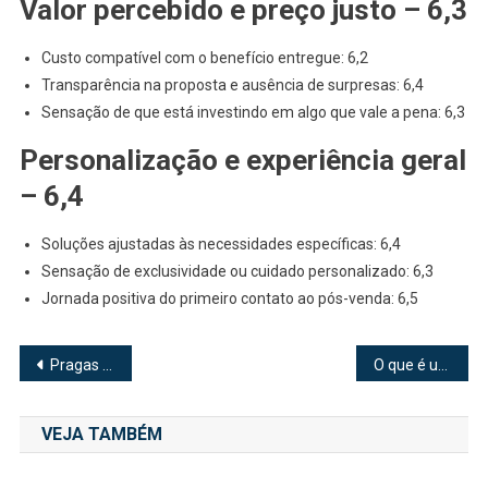
Valor percebido e preço justo – 6,3
Custo compatível com o benefício entregue: 6,2
Transparência na proposta e ausência de surpresas: 6,4
Sensação de que está investindo em algo que vale a pena: 6,3
Personalização e experiência geral
– 6,4
Soluções ajustadas às necessidades específicas: 6,4
Sensação de exclusividade ou cuidado personalizado: 6,3
Jornada positiva do primeiro contato ao pós-venda: 6,5
Navegação
Pragas Comuns em Orquídeas: Identificação e Controle para um Orquidário Mais Produtivo
O que é um Servidor Proxy? Definição, Usos e Muito Mais
de
VEJA TAMBÉM
Post