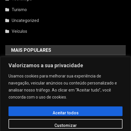
Turismo
Uncategorized
Veículos
MAIS POPULARES
AquiCupom: O Melhor Site De
Valorizamos a sua privacidade
Cupom Do Brasil
Usamos cookies para melhorar sua experiência de
agosto 4, 2026
admin
navegação, veicular anúncios ou conteúdo personalizado e
analisar nosso tráfego. Ao clicar em “Aceitar tudo”, você
concorda com o uso de cookies.
Conforto E Sofisticação: O Charme
Da Caneca Personalizada Em Arujá
Para As Estações Frias
Aceitar todos
julho 29, 2026
admin
Customizar