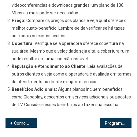
videoconferências e downloads grandes, um plano de 100
Mbps ou mais pode ser necessário.
Preço:
Compare os preços dos planos e veja qual oferece o
melhor custo-benefício. Lembre-se de verificar se há taxas
adicionais ou custos ocultos.
Cobertura:
Verifique se a operadora oferece cobertura na
sua área. Mesmo que a velocidade seja alta, a cobertura ruim
pode resultar em uma conexão instável.
Reputação e Atendimento ao Cliente:
Leia avaliações de
outros clientes e veja como a operadora é avaliada em termos
de atendimento ao cliente e suporte técnico.
Benefícios Adicionais:
Alguns planos incluem benefícios
como Globoplay, descontos em serviços adicionais ou pacotes
de TV. Considere esses benefícios ao fazer sua escolha.
Navegação
Como Lidar com Estresse no Trabalho: Soluções Práticas e Profissionais
Programa de Estágio Siemens Healthineers Next Gen: Oportunidade Única para Transformar Sua Carreira
de