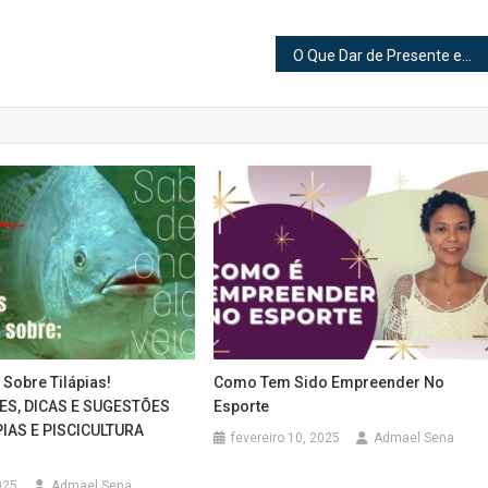
O Que Dar de Presente em uma Primeira Comunhão
Sobre Tilápias!
Como Tem Sido Empreender No
S, DICAS E SUGESTÕES
Esporte
IAS E PISCICULTURA
fevereiro 10, 2025
Admael Sena
025
Admael Sena