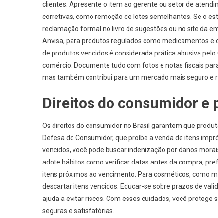
clientes. Apresente o item ao gerente ou setor de atend
corretivas, como remoção de lotes semelhantes. Se o es
reclamação formal no livro de sugestões ou no site da e
Anvisa, para produtos regulados como medicamentos e co
de produtos vencidos é considerada prática abusiva pel
comércio. Documente tudo com fotos e notas fiscais para 
mas também contribui para um mercado mais seguro e r
Direitos do consumidor e
Os direitos do consumidor no Brasil garantem que produ
Defesa do Consumidor, que proíbe a venda de itens imp
vencidos, você pode buscar indenização por danos morais 
adote hábitos como verificar datas antes da compra, pre
itens próximos ao vencimento. Para cosméticos, como m
descartar itens vencidos. Educar-se sobre prazos de val
ajuda a evitar riscos. Com esses cuidados, você protege 
seguras e satisfatórias.