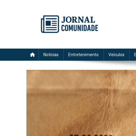
Skip
to
content
Jornal Comunidade no Si
A voz do Notícia
Notícias
Entretenimento
Veículos