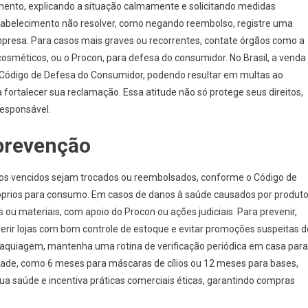
imento, explicando a situação calmamente e solicitando medidas
tabelecimento não resolver, como negando reembolso, registre uma
mpresa. Para casos mais graves ou recorrentes, contate órgãos como a
sméticos, ou o Procon, para defesa do consumidor. No Brasil, a venda
o Código de Defesa do Consumidor, podendo resultar em multas ao
fortalecer sua reclamação. Essa atitude não só protege seus direitos,
esponsável.
 prevenção
tos vencidos sejam trocados ou reembolsados, conforme o Código de
róprios para consumo. Em casos de danos à saúde causados por produt
ou materiais, com apoio do Procon ou ações judiciais. Para prevenir,
ferir lojas com bom controle de estoque e evitar promoções suspeitas d
aquiagem, mantenha uma rotina de verificação periódica em casa para
idade, como 6 meses para máscaras de cílios ou 12 meses para bases,
sua saúde e incentiva práticas comerciais éticas, garantindo compras