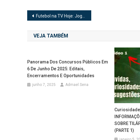
Navegação
Futebol na TV Hoje: Jogos, Horários e Onde Assistir ao Vivo
de
VEJA TAMBÉM
Post
Panorama Dos Concursos Públicos Em
6 De Junho De 2025: Editais,
Encerramentos E Oportunidades
junho 7, 2025
Admael Sena
Curiosidade 
INFORMAÇÕE
SOBRE TILÁP
(PARTE 1)
janeiro 5, 2