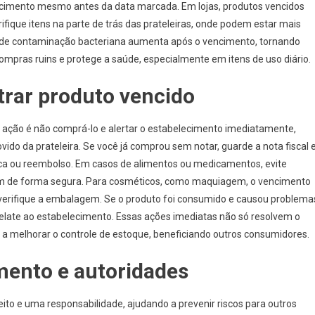
ncimento mesmo antes da data marcada. Em lojas, produtos vencidos
ifique itens na parte de trás das prateleiras, onde podem estar mais
o de contaminação bacteriana aumenta após o vencimento, tornando
compras ruins e protege a saúde, especialmente em itens de uso diário.
trar produto vencido
 ação é não comprá-lo e alertar o estabelecimento imediatamente,
vido da prateleira. Se você já comprou sem notar, guarde a nota fiscal 
troca ou reembolso. Em casos de alimentos ou medicamentos, evite
item de forma segura. Para cosméticos, como maquiagem, o vencimento
e verifique a embalagem. Se o produto foi consumido e causou problema
elate ao estabelecimento. Essas ações imediatas não só resolvem o
a melhorar o controle de estoque, beneficiando outros consumidores.
mento e autoridades
ito e uma responsabilidade, ajudando a prevenir riscos para outros