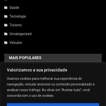
Saúde
Tecnologia
Turismo
Uncategorized
Veículos
MAIS POPULARES
Valorizamos a sua privacidade
AquiCupom: O Melhor Site De
Cupom Do Brasil
Usamos cookies para melhorar sua experiência de
agosto 4, 2026
admin
navegação, veicular anúncios ou conteúdo personalizado e
analisar nosso tráfego. Ao clicar em “Aceitar tudo”, você
concorda com o uso de cookies.
Conforto E Sofisticação: O Charme
Da Caneca Personalizada Em Arujá