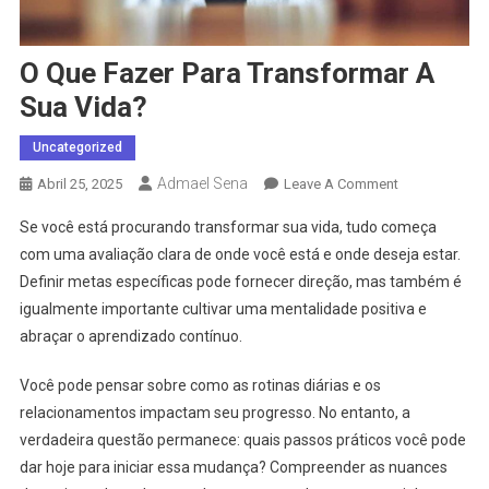
O Que Fazer Para Transformar A
Sua Vida?
Uncategorized
Admael Sena
On
Abril 25, 2025
Leave A Comment
O
Se você está procurando transformar sua vida, tudo começa
Que
com uma avaliação clara de onde você está e onde deseja estar.
Fazer
Definir metas específicas pode fornecer direção, mas também é
Para
igualmente importante cultivar uma mentalidade positiva e
Transformar
A
abraçar o aprendizado contínuo.
Sua
Vida?
Você pode pensar sobre como as rotinas diárias e os
relacionamentos impactam seu progresso. No entanto, a
verdadeira questão permanece: quais passos práticos você pode
dar hoje para iniciar essa mudança? Compreender as nuances