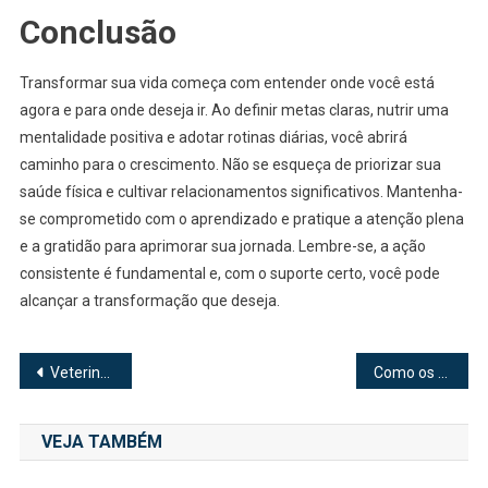
Conclusão
Transformar sua vida começa com entender onde você está
agora e para onde deseja ir. Ao definir metas claras, nutrir uma
mentalidade positiva e adotar rotinas diárias, você abrirá
caminho para o crescimento. Não se esqueça de priorizar sua
saúde física e cultivar relacionamentos significativos. Mantenha-
se comprometido com o aprendizado e pratique a atenção plena
e a gratidão para aprimorar sua jornada. Lembre-se, a ação
consistente é fundamental e, com o suporte certo, você pode
alcançar a transformação que deseja.
Navegação
Veterinário São José Ganha Destaque por Atendimento Humanizado aos Pets
Como os Quadros de Premiação Impulsionam Resultados Financeiros
de
VEJA TAMBÉM
Post