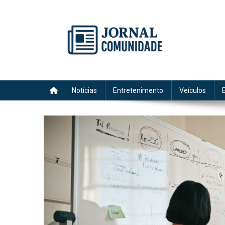
Skip
to
content
Jornal Comunidade no Si
A voz do Notícia
Notícias
Entretenimento
Veículos