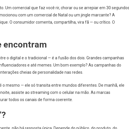
to. Um comercial que faz você rir, chorar ou se arrepiar em 30 segundos
mocionou com um comercial de Natal ou um jingle marcante? A
clique. O consumidor comenta, compartilha, vira fã — ou crítico. O
e encontram
re o digital e o tradicional — é a fusão dos dois. Grandes campanhas
o, influenciadores e até memes. Um bom exemplo? As campanhas do
interações cheias de personalidade nas redes.
é o mesmo — ele só transita entre mundos diferentes. De manhã, ele
À noite, assiste ao streaming com o celular na mão. As marcas
urar todos os canais de forma coerente.
”?
ente, não há resposta única. Depende do público, do produto, do