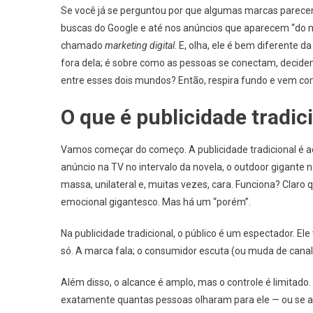
Se você já se perguntou por que algumas marcas parecem 
buscas do Google e até nos anúncios que aparecem “do 
chamado
marketing digital
. E, olha, ele é bem diferente d
fora dela; é sobre como as pessoas se conectam, decide
entre esses dois mundos? Então, respira fundo e vem co
O que é publicidade tradici
Vamos começar do começo. A publicidade tradicional é a
anúncio na TV no intervalo da novela, o outdoor gigante n
massa, unilateral e, muitas vezes, cara. Funciona? Clar
emocional gigantesco. Mas há um “porém”.
Na publicidade tradicional, o público é um espectador. E
só. A marca fala; o consumidor escuta (ou muda de canal
Além disso, o alcance é amplo, mas o controle é limitado
exatamente quantas pessoas olharam para ele — ou se a