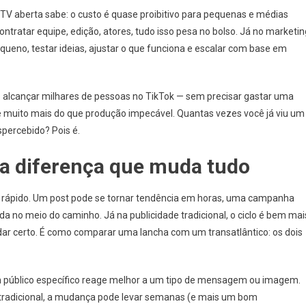
TV aberta sabe: o custo é quase proibitivo para pequenas e médias
ntratar equipe, edição, atores, tudo isso pesa no bolso. Já no marketin
queno, testar ideias, ajustar o que funciona e escalar com base em
 alcançar milhares de pessoas no TikTok — sem precisar gastar uma
de muito mais do que produção impecável. Quantas vezes você já viu um
spercebido? Pois é.
: a diferença que muda tudo
ce rápido. Um post pode se tornar tendência em horas, uma campanha
a no meio do caminho. Já na publicidade tradicional, o ciclo é bem mai
ra dar certo. É como comparar uma lancha com um transatlântico: os dois
 um público específico reage melhor a um tipo de mensagem ou imagem.
a tradicional, a mudança pode levar semanas (e mais um bom