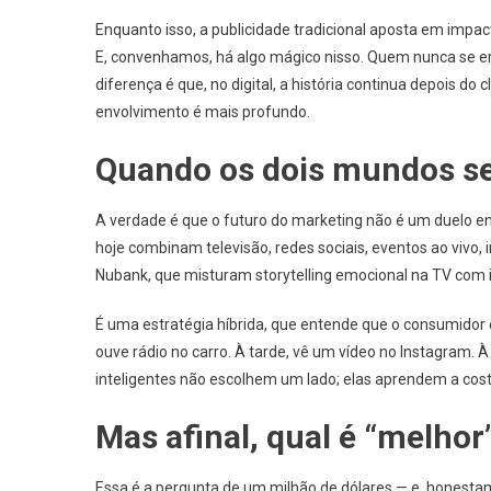
Enquanto isso, a publicidade tradicional aposta em impac
E, convenhamos, há algo mágico nisso. Quem nunca se e
diferença é que, no digital, a história continua depois do 
envolvimento é mais profundo.
Quando os dois mundos s
A verdade é que o futuro do marketing não é um duelo ent
hoje combinam televisão, redes sociais, eventos ao viv
Nubank, que misturam storytelling emocional na TV com 
É uma estratégia híbrida, que entende que o consumidor 
ouve rádio no carro. À tarde, vê um vídeo no Instagram. 
inteligentes não escolhem um lado; elas aprendem a cost
Mas afinal, qual é “melhor
Essa é a pergunta de um milhão de dólares — e, honestam