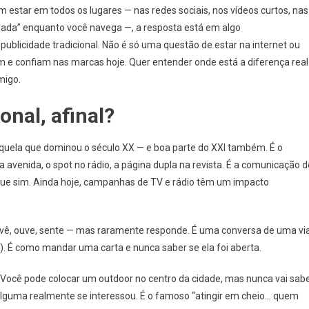
estar em todos os lugares — nas redes sociais, nos vídeos curtos, nas
nada” enquanto você navega —, a resposta está em algo
a publicidade tradicional. Não é só uma questão de estar na internet ou
m e confiam nas marcas hoje. Quer entender onde está a diferença real
migo.
onal, afinal?
quela que dominou o século XX — e boa parte do XXI também. É o
a avenida, o spot no rádio, a página dupla na revista. É a comunicação d
o que sim. Ainda hoje, campanhas de TV e rádio têm um impacto
le vê, ouve, sente — mas raramente responde. É uma conversa de uma vi
). É como mandar uma carta e nunca saber se ela foi aberta.
. Você pode colocar um outdoor no centro da cidade, mas nunca vai sab
lguma realmente se interessou. É o famoso “atingir em cheio… quem