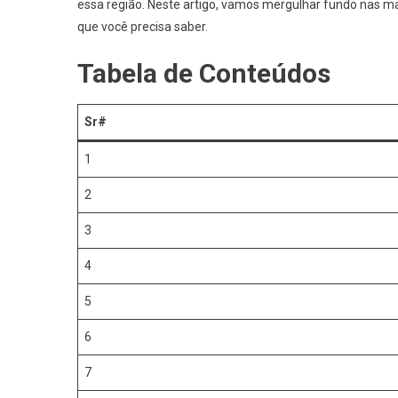
essa região. Neste artigo, vamos mergulhar fundo nas m
que você precisa saber.
Tabela de Conteúdos
Sr#
1
2
3
4
5
6
7