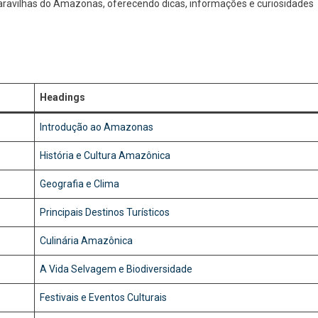
aravilhas do Amazonas, oferecendo dicas, informações e curiosidades
O
Que
Você
Precisa
Saber
No
Headings
Portal
De
Introdução ao Amazonas
Notícias
História e Cultura Amazônica
Geografia e Clima
Principais Destinos Turísticos
Culinária Amazônica
A Vida Selvagem e Biodiversidade
Festivais e Eventos Culturais