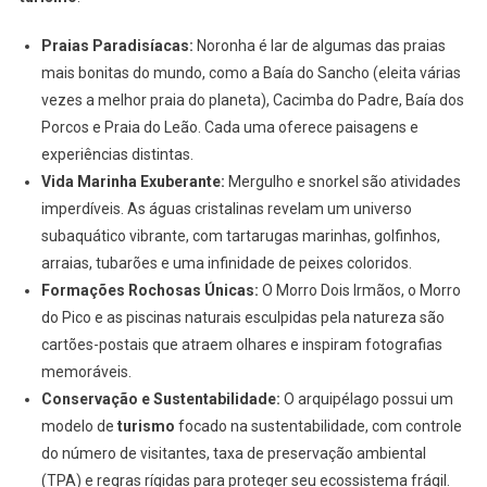
Praias Paradisíacas:
Noronha é lar de algumas das praias
mais bonitas do mundo, como a Baía do Sancho (eleita várias
vezes a melhor praia do planeta), Cacimba do Padre, Baía dos
Porcos e Praia do Leão. Cada uma oferece paisagens e
experiências distintas.
Vida Marinha Exuberante:
Mergulho e snorkel são atividades
imperdíveis. As águas cristalinas revelam um universo
subaquático vibrante, com tartarugas marinhas, golfinhos,
arraias, tubarões e uma infinidade de peixes coloridos.
Formações Rochosas Únicas:
O Morro Dois Irmãos, o Morro
do Pico e as piscinas naturais esculpidas pela natureza são
cartões-postais que atraem olhares e inspiram fotografias
memoráveis.
Conservação e Sustentabilidade:
O arquipélago possui um
modelo de
turismo
focado na sustentabilidade, com controle
do número de visitantes, taxa de preservação ambiental
(TPA) e regras rígidas para proteger seu ecossistema frágil.