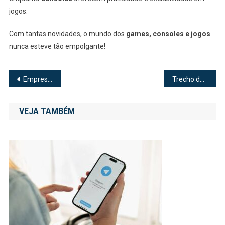
jogos.
Com tantas novidades, o mundo dos
games, consoles e jogos
nunca esteve tão empolgante!
Navegação
Empresa de Ônibus em Sorocaba: Conheça as opções para se locomover na cidade
Trecho de Belo Horizonte a Guarapari Informações sobre Viagem
de
VEJA TAMBÉM
Post