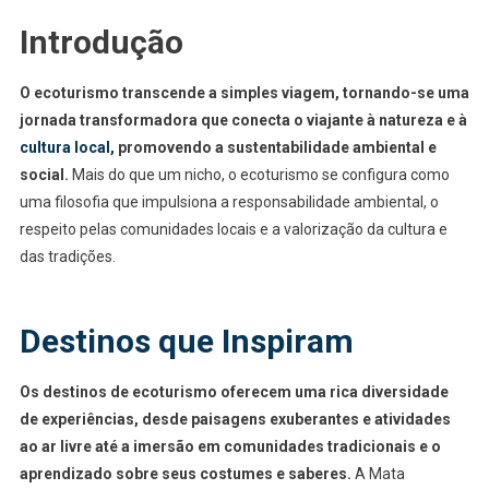
Ecoturismo:
Introdução
A
Jornada
Inesquecível
O ecoturismo transcende a simples viagem, tornando-se uma
Para
jornada transformadora que conecta o viajante à natureza e à
Um
cultura local,
promovendo a sustentabilidade ambiental e
Futuro
social.
Mais do que um nicho, o ecoturismo se configura como
Sustentável
uma filosofia que impulsiona a responsabilidade ambiental, o
respeito pelas comunidades locais e a valorização da cultura e
das tradições.
Destinos que Inspiram
Os destinos de ecoturismo oferecem uma rica diversidade
de experiências, desde paisagens exuberantes e atividades
ao ar livre até a imersão em comunidades tradicionais e o
aprendizado sobre seus costumes e saberes.
A Mata