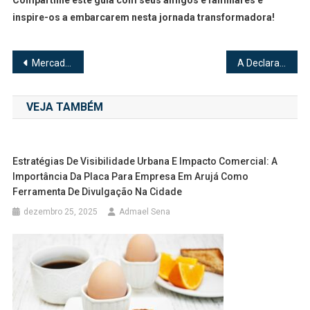
inspire-os a embarcarem nesta jornada transformadora!
Navegação
Mercado de Brinquedos Brasileiro: Análise e Tendências para 2024
A Declaração de Elon Musk: O Que Isso Pode Significar para o Twitter no Brasil?
de
VEJA TAMBÉM
Post
Estratégias De Visibilidade Urbana E Impacto Comercial: A
Importância Da Placa Para Empresa Em Arujá Como
Ferramenta De Divulgação Na Cidade
dezembro 25, 2025
Admael Sena