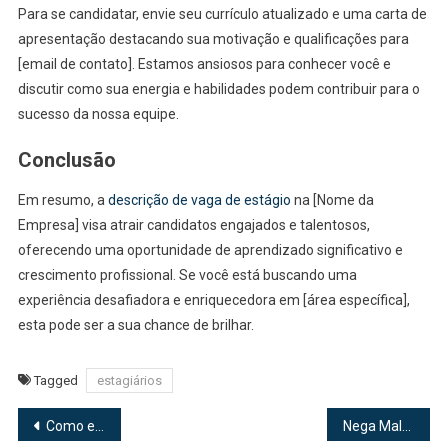
Para se candidatar, envie seu currículo atualizado e uma carta de
apresentação destacando sua motivação e qualificações para
[email de contato]. Estamos ansiosos para conhecer você e
discutir como sua energia e habilidades podem contribuir para o
sucesso da nossa equipe.
Conclusão
Em resumo, a
descrição de vaga de estágio
na [Nome da
Empresa] visa atrair candidatos engajados e talentosos,
oferecendo uma oportunidade de aprendizado significativo e
crescimento profissional. Se você está buscando uma
experiência desafiadora e enriquecedora em [área específica],
esta pode ser a sua chance de brilhar.
Tagged
estagiários
Navegação
Como escolher o melhor esporte para crianças hiperativas ou agitadas
Nega Maluca de Liquidificador com Leite Condensado