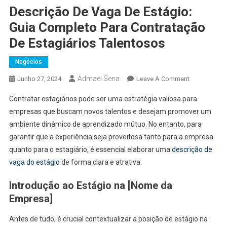
Descrição De Vaga De Estágio:
Guia Completo Para Contratação
De Estagiários Talentosos
Negócios
Admael Sena
On
Junho 27, 2024
Leave A Comment
Descrição
Contratar estagiários pode ser uma estratégia valiosa para
De
empresas que buscam novos talentos e desejam promover um
Vaga
ambiente dinâmico de aprendizado mútuo. No entanto, para
De
garantir que a experiência seja proveitosa tanto para a empresa
Estágio:
Guia
quanto para o estagiário, é essencial elaborar uma
descrição de
Completo
vaga do estágio
de forma clara e atrativa.
Para
Introdução ao Estágio na [Nome da
Contratação
De
Empresa]
Estagiários
Talentosos
Antes de tudo, é crucial contextualizar a posição de estágio na