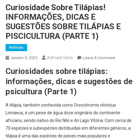
Curiosidade Sobre Tilápias!
INFORMAÇÕES, DICAS E
SUGESTÕES SOBRE TILÁPIAS E
PISCICULTURA (PARTE 1)
Notícias
Admael Sena
On
Janeiro 5, 2025
Leave A Comment
Curiosidade
Curiosidades sobre tilápias:
Sobre
Tilápias!
informações, dicas e sugestões de
INFORMAÇÕ
psicultura (Parte 1)
DICAS
E
A tilápia, também conhecida como Oreochromis niloticus
SUGESTÕES
Linnaeus, é um peixe de água doce originário do continente
SOBRE
africano, sendo nativo do Rio Nilo e do Lago Vitória. Com cerca de
TILÁPIAS
70 espécies e subespécies distribuídas em diferentes gêneros, a
E
PISCICULTU
tilápia é uma das espécies de peixes mais populares e