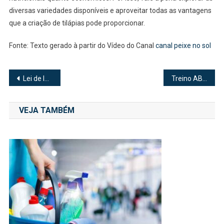
diversas variedades disponíveis e aproveitar todas as vantagens
que a criação de tilápias pode proporcionar.
Fonte: Texto gerado à partir do Vídeo do Canal
canal peixe no sol
Navegação
Lei de Incentivo ao Esporte: O que é e como funciona? | Como elaborar projetos esportivos
Treino ABC: As Últimas Novidades e Dicas Essenciais
de
VEJA TAMBÉM
Post