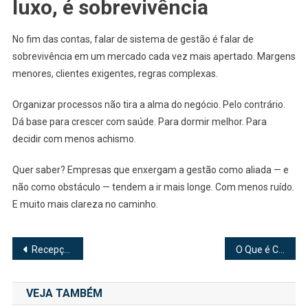
luxo, é sobrevivência
No fim das contas, falar de sistema de gestão é falar de
sobrevivência em um mercado cada vez mais apertado. Margens
menores, clientes exigentes, regras complexas.
Organizar processos não tira a alma do negócio. Pelo contrário.
Dá base para crescer com saúde. Para dormir melhor. Para
decidir com menos achismo.
Quer saber? Empresas que enxergam a gestão como aliada — e
não como obstáculo — tendem a ir mais longe. Com menos ruído.
E muito mais clareza no caminho.
Navegação
Recepção de empresa: como organizar?
O Que é Consulta NF-e e Por Que Ela é Importante
de
VEJA TAMBÉM
Post