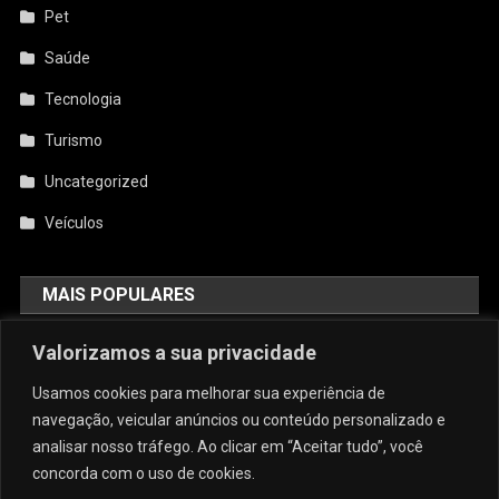
Pet
Saúde
Tecnologia
Turismo
Uncategorized
Veículos
MAIS POPULARES
AquiCupom: O Melhor Site De
Valorizamos a sua privacidade
Cupom Do Brasil
Usamos cookies para melhorar sua experiência de
agosto 4, 2026
admin
navegação, veicular anúncios ou conteúdo personalizado e
analisar nosso tráfego. Ao clicar em “Aceitar tudo”, você
concorda com o uso de cookies.
Conforto E Sofisticação: O Charme