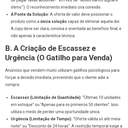
de pagar taxas abusivas?” em vez de “Nosso banco digital é
ótimo.”). O reconhecimento imediato cria conexão.
A Ponte da Solução:
A oferta de valor deve posicionar o
produto como a
única solução
capaz de eliminar aquela dor.
A
copy
deve ser clara, concisa e orientada ao benefício final, e
não apenas à característica técnica.
B. A Criação de Escassez e
Urgência (O Gatilho para Venda)
Anúncios que vendem muito utilizam gatilhos psicológicos para
forçar a decisão imediata, prevenindo que o cliente adie a
compra.
Escassez (Limitação de Quantidade):
“Últimas 10 unidades
em estoque” ou “Apenas para os primeiros 50 clientes”. Isso
utiliza o medo de perder uma oportunidade única.
Urgência (Limitação de Tempo):
“Oferta válida só até meia-
noite” ou “Desconto de 24 horas”. A restrição temporal exige a