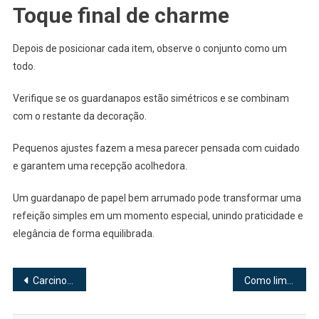
Toque final de charme
Depois de posicionar cada item, observe o conjunto como um
todo.
Verifique se os guardanapos estão simétricos e se combinam
com o restante da decoração.
Pequenos ajustes fazem a mesa parecer pensada com cuidado
e garantem uma recepção acolhedora.
Um guardanapo de papel bem arrumado pode transformar uma
refeição simples em um momento especial, unindo praticidade e
elegância de forma equilibrada.
Navegação
Carcinoma Renal: Avanços no Diagnóstico e Tratamento que Estão Chamando Atenção nas Notícias
Como limpar e conservar seu mármore sem danificá-lo
de