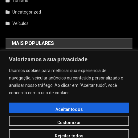
Turismo
Uncategorized
Veículos
MAIS POPULARES
AquiCupom: O Melhor Site De
Valorizamos a sua privacidade
Cupom Do Brasil
Usamos cookies para melhorar sua experiência de
agosto 4, 2026
admin
navegação, veicular anúncios ou conteúdo personalizado e
analisar nosso tráfego. Ao clicar em “Aceitar tudo”, você
concorda com o uso de cookies.
Conforto E Sofisticação: O Charme
Da Caneca Personalizada Em Arujá
Para As Estações Frias
Aceitar todos
julho 29, 2026
admin
Customizar
Rejeitar todos
JORNAL COMUNIDADE NO SITE
|
Theme: News Portal by
Mystery Themes
.