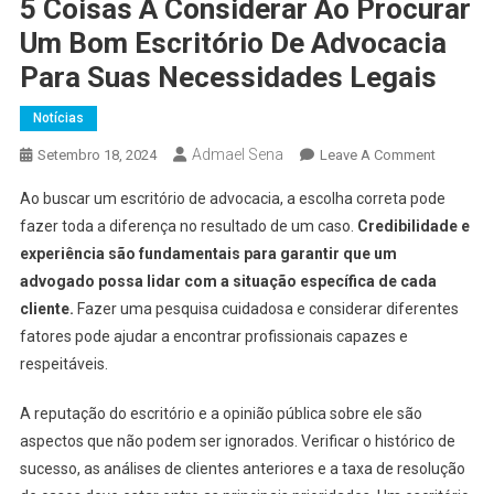
5 Coisas A Considerar Ao Procurar
Um Bom Escritório De Advocacia
Para Suas Necessidades Legais
Notícias
Admael Sena
On
Setembro 18, 2024
Leave A Comment
5
Ao buscar um escritório de advocacia, a escolha correta pode
Coisas
fazer toda a diferença no resultado de um caso.
Credibilidade e
A
experiência são fundamentais para garantir que um
Consider
advogado possa lidar com a situação específica de cada
Ao
Procurar
cliente.
Fazer uma pesquisa cuidadosa e considerar diferentes
Um
fatores pode ajudar a encontrar profissionais capazes e
Bom
respeitáveis.
Escritóri
De
A reputação do escritório e a opinião pública sobre ele são
Advocac
aspectos que não podem ser ignorados. Verificar o histórico de
Para
sucesso, as análises de clientes anteriores e a taxa de resolução
Suas