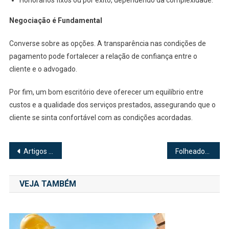
Negociação é Fundamental
Converse sobre as opções. A transparência nas condições de
pagamento pode fortalecer a relação de confiança entre o
cliente e o advogado.
Por fim, um bom escritório deve oferecer um equilíbrio entre
custos e a qualidade dos serviços prestados, assegurando que o
cliente se sinta confortável com as condições acordadas.
Navegação
Artigos Religiosos Católicos: Um Panorama da História e Tradição
Folheados a Ouro e Prata: A Melhor Opção para Brilhar com Estilo e Elegância
de
VEJA TAMBÉM
Post