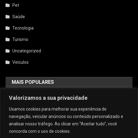
Pet
Saúde
Tecnologia
Turismo
Uncategorized
Veículos
MAIS POPULARES
Valorizamos a sua privacidade
AquiCupom: O Melhor Site De
Cupom Do Brasil
Usamos cookies para melhorar sua experiência de
agosto 4, 2026
admin
navegação, veicular anúncios ou conteúdo personalizado e
analisar nosso tráfego. Ao clicar em “Aceitar tudo”, você
concorda com o uso de cookies.
Conforto E Sofisticação: O Charme