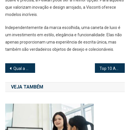
que valorizam inovação e design arrojado, a Visconti oferece
modelos incríveis.
Independentemente da marca escolhida, uma caneta de luxo é
um investimento em estilo, elegância e funcionalidade. Elas não
apenas proporcionam uma experiência de escrita única, mas
também são verdadeiros objetos de desejo e colecionáveis.
Navegação
Qual a Área Mais Lucrativa da Advocacia? Descubra os Setores Mais Rentáveis do Direito
Top 10 Agências de Marketing Digital Brasileiras que Você Precisa Conhecer
de
VEJA TAMBÉM
Post