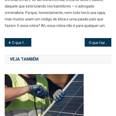
daquele que está lutando nos bastidores — o advogado
criminalista. Porque, honestamente, nem todo herói usa capa,
mas muitos usam um código de ética e uma paixão pelo que
fazem. E essa rotina? Ah, essa rotina não é para qualquer um.
Navegação
O que fazer para dormir: técnicas práticas para melhorar o sono
O que faz um encanador?
de
VEJA TAMBÉM
Post