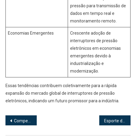
pressão para transmissão de
dados em tempo real e
monitoramento remoto.
Economias Emergentes
Crescente adoção de
interruptores de pressão
eletrônicos em economias
emergentes devido à
industrialização e
modernização.
Essas tendências contribuem coletivamente para a rápida
expansão do mercado global de interruptores de pressão
eletrônicos, indicando um futuro promissor para a indústria.
Navegação
Compensa investir em um robô aspirador?
Esporte de Campo e Taco
de