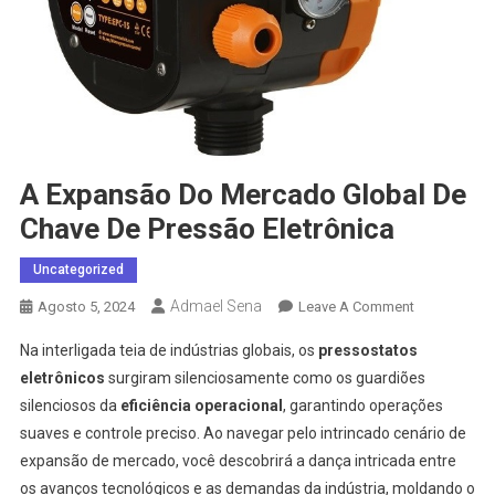
A Expansão Do Mercado Global De
Chave De Pressão Eletrônica
Uncategorized
Admael Sena
On
Agosto 5, 2024
Leave A Comment
A
Na interligada teia de indústrias globais, os
pressostatos
Expansão
eletrônicos
surgiram silenciosamente como os guardiões
Do
silenciosos da
eficiência operacional
, garantindo operações
Mercado
suaves e controle preciso. Ao navegar pelo intrincado cenário de
Global
De
expansão de mercado, você descobrirá a dança intricada entre
Chave
os avanços tecnológicos e as demandas da indústria, moldando o