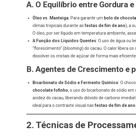
A. O Equilíbrio entre Gordura 
Óleo vs. Manteiga
: Para garantir um
bolo de chocola
climas tropicais durante as
festas de fim de ano
), a 
O óleo, por ser líquido em temperatura ambiente, ass
A Função dos Líquidos Quentes
: O uso de água ou l
“florescimento” (
blooming
) do cacau. O calor libera os
dissolver os cristais de açúcar de forma mais eficiente
B. Agentes de Crescimento e 
Bicarbonato de Sódio e Fermento Químico
: O choc
chocolate fofinho
, o uso do bicarbonato de sódio em
acidez do cacau, liberando dióxido de carbono imedi
ideal para o contraste visual nas
festas de fim de ano
2. Técnicas de Processam