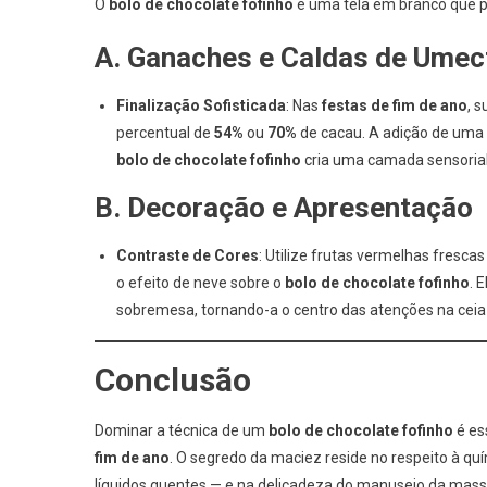
O
bolo de chocolate fofinho
é uma tela em branco que p
A. Ganaches e Caldas de Ume
Finalização Sofisticada
: Nas
festas de fim de ano
, 
percentual de
54%
ou
70%
de cacau. A adição de uma c
bolo de chocolate fofinho
cria uma camada sensorial
B. Decoração e Apresentação
Contraste de Cores
: Utilize frutas vermelhas fresca
o efeito de neve sobre o
bolo de chocolate fofinho
. 
sobremesa, tornando-a o centro das atenções na cei
Conclusão
Dominar a técnica de um
bolo de chocolate fofinho
é es
fim de ano
. O segredo da maciez reside no respeito à qu
líquidos quentes — e na delicadeza do manuseio da mass