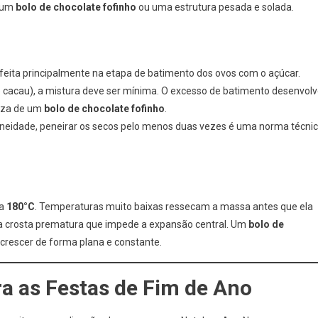
á um
bolo de chocolate fofinho
ou uma estrutura pesada e solada.
r feita principalmente na etapa de batimento dos ovos com o açúcar.
 e cacau), a mistura deve ser mínima. O excesso de batimento desenvol
veza de um
bolo de chocolate fofinho
.
eneidade, peneirar os secos pelo menos duas vezes é uma norma técni
 a
180°C
. Temperaturas muito baixas ressecam a massa antes que ela
a crosta prematura que impede a expansão central. Um
bolo de
crescer de forma plana e constante.
ra as
Festas de Fim de Ano