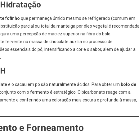
e Hidratação
te fofinho
que permaneça úmido mesmo se refrigerado (comum em
substituição parcial ou total da manteiga por óleo vegetal é recomendada
egura uma percepção de maciez superior na fibra do bolo.
eite fervente na massa de chocolate auxilia no processo de
 óleos essenciais do pó, intensificando a cor e o sabor, além de ajudar a
.
pH
olate e o cacau em pó são naturalmente ácidos. Para obter um
bolo de
 conjunto com o fermento é estratégico. O bicarbonato reage com a
atamente e conferindo uma coloração mais escura e profunda à massa,
.
ento e Forneamento