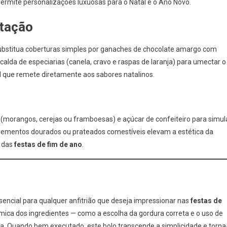
ermite personalizações luxuosas para o Natal e o Ano Novo.
ctação
substitua coberturas simples por ganaches de chocolate amargo com
alda de especiarias (canela, cravo e raspas de laranja) para umectar o
 que remete diretamente aos sabores natalinos.
s (morangos, cerejas ou framboesas) e açúcar de confeiteiro para simul
Elementos dourados ou prateados comestíveis elevam a estética da
a das
festas de fim de ano
.
sencial para qualquer anfitrião que deseja impressionar nas
festas de
ímica dos ingredientes — como a escolha da gordura correta e o uso de
a. Quando bem executado, este bolo transcende a simplicidade e torna