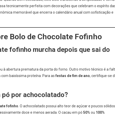
ssa tecnicamente perfeita com decorações que celebram o espírito da
onômica memorável que encerra o calendário anual com sofisticação e
bre
Bolo de Chocolate Fofinho
ate fofinho
murcha depois que sai do
 à abertura prematura da porta do forno. Outro motivo técnico é a fal
a com baixíssima proteína. Para as
festas de fim de ano
, certifique-se 
m pó por achocolatado?
ate fofinho
. O achocolatado possui alto teor de açúcar e poucos sólidos
excessivamente doce e menos aerada. O cacau em pó
50%
ou
100%