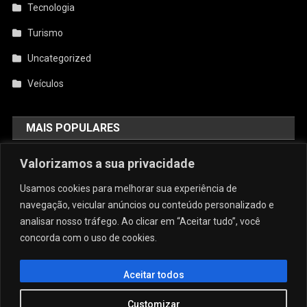
Tecnologia
Turismo
Uncategorized
Veículos
MAIS POPULARES
AquiCupom: O Melhor Site De
Valorizamos a sua privacidade
Cupom Do Brasil
Usamos cookies para melhorar sua experiência de
agosto 4, 2026
admin
navegação, veicular anúncios ou conteúdo personalizado e
analisar nosso tráfego. Ao clicar em “Aceitar tudo”, você
concorda com o uso de cookies.
Conforto E Sofisticação: O Charme
Da Caneca Personalizada Em Arujá
Para As Estações Frias
Aceitar todos
julho 29, 2026
admin
Customizar