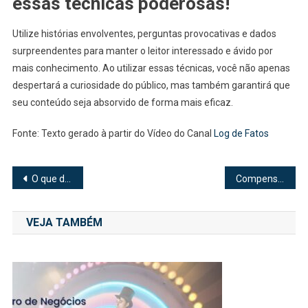
essas técnicas poderosas!
Utilize histórias envolventes, perguntas provocativas e dados
surpreendentes para manter o leitor interessado e ávido por
mais conhecimento. Ao utilizar essas técnicas, você não apenas
despertará a curiosidade do público, mas também garantirá que
seu conteúdo seja absorvido de forma mais eficaz.
Fonte: Texto gerado à partir do Vídeo do Canal
Log de Fatos
Navegação
O que devo saber antes de comprar um fogão?
Compensa investir em um robô aspirador?
de
VEJA TAMBÉM
Post